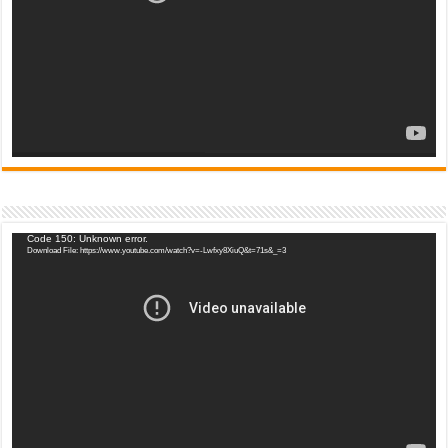
Video
Code 150: Unknown error.
Download File: https://www.youtube.com/watch?v=-Lwfxy8XiuQ&t=71s&_=3
Player