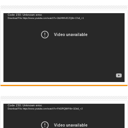
Video
Code 150: Unknown error.
Download File: https://www.youtube.com/watch?v=2tdJ4Wk3CZQ&t=17s&_=1
Player
Video
Code 150: Unknown error.
Download File: https://www.youtube.com/watch?v=Fh0JRQ8ilfY&t=113s&_=2
Player