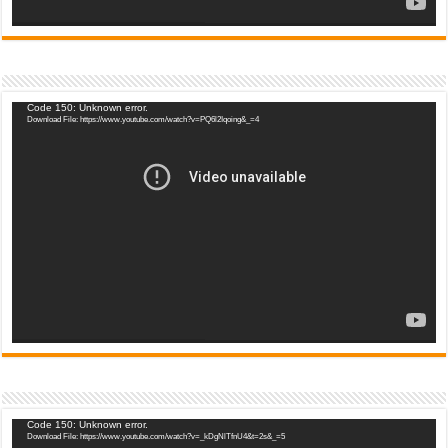
Video
Code 150: Unknown error.
Download File: https://www.youtube.com/watch?v=PQ6l2Iqoing&_=4
Player
Video
Code 150: Unknown error.
Download File: https://www.youtube.com/watch?v=_kDgNlTfnU4&t=2s&_=5
Player