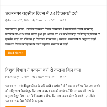
दिया
गया
ज्ञापन
चकरनगर तहसील दिवस में 23 शिकायतें दर्ज
on
February 20, 2024
Comments Off
29
चकरनगर
तहसील
चकरनगर/ इटावा। तहसील समाधान दिवस चकरनगर में उप जिलाधिकारी ब्रह्मानंद
दिवस
में
कठेरिया की अध्यक्षता में संपन्न हुआ इस अवसर पर 23 प्रार्थना पत्र दर्ज किए गए जिसमें दो
23
शिकायतें
प्रार्थना पत्रों का मौके पर ही निस्तारण किया गया। उपलब्ध जानकारी के अनुसार संपूर्ण
दर्ज
समाधान दिवस कार्यक्रम के चलते तहसील सभागार में संपूर्ण …
Read More »
विद्युत विभाग ने बकाया दरों से कराया बिल जमा
on
February 19, 2024
Comments Off
12
विद्युत
विभाग
चकरनगर। भरेह विद्युत फीडर के अधिकारी व कर्मचारियों ने बकाया दरों पर बिल जमा करने
ने
बकाया
की सक्रियता दिखाते हुए बिल जमा कराए। आपको बताते चलें कि सरकार की मंशा के
दरों
से
अनुरूप विद्युत विभाग इन दिनों बकाया दरों पर बिल जमा करने को सक्रिय हैं। एसडीओ
कराया
चकरनगर के दिशानिर्देशों के अनुसार …
बिल
जमा