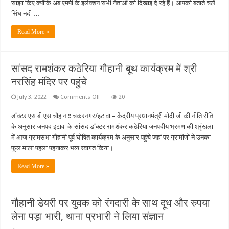
ने
साझा किए क्योंकि अब एमपी के इलेक्शन सभी नेताओं को दिखाई दे रहे हैं। आपको बताते चलें
चकरनगर
सिंध नदी …
चकरनगर
में
जनता
Read More »
से
किया
संपर्क
स्थापित
सांसद रामशंकर कठेरिया गौहानी बूथ कार्यक्रम में श्री
नरसिंह मंदिर पर पहुंचे
on
July 3, 2022
Comments Off
20
सांसद
रामशंकर
डॉक्टर एस बी एस चौहान :: चकरनगर/इटावा – केंद्रीय प्रधानमंत्री मोदी जी की नीति रीति
कठेरिया
गौहानी
के अनुसार जनपद इटावा के सांसद डॉक्टर रामशंकर कठेरिया जनपदीय भ्रमण की श्रृंखला
बूथ
कार्यक्रम
में आज ग्रामसभा गौहानी पूर्व घोषित कार्यक्रम के अनुसार पहुंचे जहां पर ग्रामीणों ने उनका
में
फूल माला पहला पहनाकर भव्य स्वागत किया। …
श्री
नरसिंह
मंदिर
Read More »
पर
पहुंचे
गौहानी डेयरी पर युवक को रंगदारी के साथ दूध और रुपया
लेना पड़ा भारी, थाना प्रभारी ने लिया संज्ञान