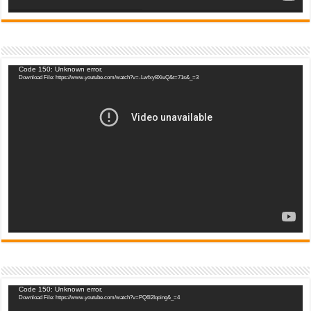
Video
Code 150: Unknown error.
Download File: https://www.youtube.com/watch?v=-Lwfxy8XiuQ&t=71s&_=3
Player
Video
Code 150: Unknown error.
Download File: https://www.youtube.com/watch?v=PQ6l2Iqoing&_=4
Player