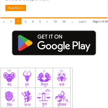
होने
से
बाल-
Read More »
बाल
बचे
2
«
1
3
4
5
»
10
20
...
Last »
Page 2 of 28