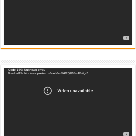
Video
Code 150: Unknown error.
Download File: https://www.youtube.com/watch?v=Fh0JRQ8ilfY&t=113s&_=2
Player