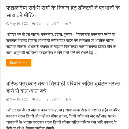
फाइलेरिया संबंधी रोगों के निदान हेतु डॉक्टरों ने प्रधानों के
साथ की मीटिंग
on
May 19, 2022
Comments Off
7
फाइलेरिया
संबंधी
(डॉक्टर एस बी एस चौहान) चकरनगर/इटावा, गुरुवार। विकासखंड चकरनगर ब्लॉक के
रोगों
के
सभागार में खण्ड विकास अधिकारी सतीश चंद्र पाडेय की अध्यक्षता एवं आलोक चौहान
निदान
हेतु
सहायक विकास अधिकारी पंचायत के नेतृत्व में विकासखंड स्तरीय समस्त डॉक्टर टीम के
डॉक्टरों
साथ आहूत की गई जिसमें फाइलेरिया से होने वाली हानि को रोकने हेतु …
ने
प्रधानों
के
Read More »
साथ
की
मीटिंग
वरिष्ठ पत्रकार तरुण त्रिपाठी परिवार सहित दुर्घटनाग्रस्त
होने से बाल-बाल बचे
on
May 15, 2022
Comments Off
5
वरिष्ठ
पत्रकार
(डॉक्टर एस बी एस चौहान) चकरनगर/इटावा। थाना बकेवर क्षेत्र के नेशनल हाईवे पर वरिष्ठ
तरुण
त्रिपाठी
पत्रकार तरूण तिवारी की गाड़ी का भीषण हादसा, किसी व्यक्ति को चोट नहीं आई, प्राप्त
परिवार
सहित
जानकारी के अनुसार पत्रकार तरूण तिवारी परिवार सहित ग्वालियर दवा आदि उपचार के
दुर्घटनाग्रस्त
लिये जा रहे थे, नेशनल हाईवे के गोमती …