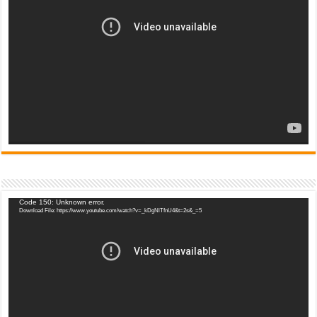
Video
Code 150: Unknown error.
Download File: https://www.youtube.com/watch?v=_kDgNlTfnU4&t=2s&_=5
Player