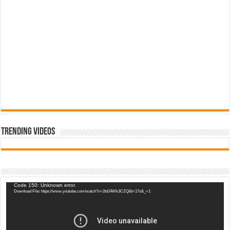
Trending Videos
Video
Code 150: Unknown error.
Download File: https://www.youtube.com/watch?v=2tdJ4Wk3CZQ&t=17s&_=1
Player