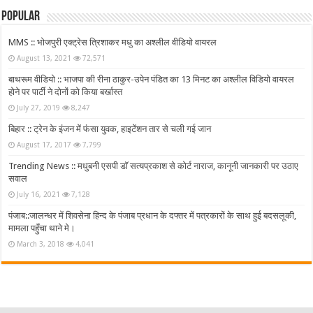
Popular
MMS :: भोजपुरी एक्ट्रेस त्रिशाकर मधु का अश्लील वीडियो वायरल
August 13, 2021
72,571
बाथरूम वीडियो :: भाजपा की रीना ठाकुर-उपेन पंडित का 13 मिनट का अश्लील विडियो वायरल
होने पर पार्टी ने दोनों को किया बर्खास्त
July 27, 2019
8,247
बिहार :: ट्रेन के इंजन में फंसा युवक, हाइटेंशन तार से चली गई जान
August 17, 2017
7,799
Trending News :: मधुबनी एसपी डॉ सत्यप्रकाश से कोर्ट नाराज, कानूनी जानकारी पर उठाए
सवाल
July 16, 2021
7,128
पंजाब::जालन्धर में शिवसेना हिन्द के पंजाब प्रधान के दफ्तर में पत्रकारों के साथ हुई बदसलूकी,
मामला पहुँचा थाने मे।
March 3, 2018
4,041