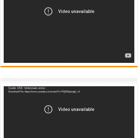
Video
Code 150: Unknown error.
Download File: https://www.youtube.com/watch?v=PQ6l2Iqoing&_=4
Player