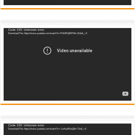
Video
Code 150: Unknown error.
Download File: https://www.youtube.com/watch?v=Fh0JRQ8ilfY&t=113s&_=2
Player
Video
Code 150: Unknown error.
Download File: https://www.youtube.com/watch?v=-Lwfxy8XiuQ&t=71s&_=3
Player