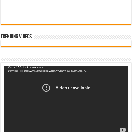
Trending Videos
Video
Code 150: Unknown error.
Download File: https://www.youtube.com/watch?v=2tdJ4Wk3CZQ&t=17s&_=1
Player