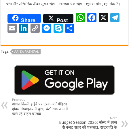
प्रेम और पारिवारिक जीवन सुखद रहेगा। स्वास्थ्य ठीक रहेगा। शुभ रंग पीला, शुभ अंक 7।
W
F
X
T
Share
Post
h
ac
el
E
Li
C
M
Sk
S
at
e
e
m
n
o
es
y
h
sA
b
gr
ai
k
p
se
p
ar
p
o
a
Tags
AAJ KA RASHIFAL
l
e
y
n
e
e
p
o
m
dI
Li
g
k
n
n
er
k
Previous
आगरा दिल्ली हाईवे पर ट्रक अनियंत्रित
होकर डिवाइडर में घुसा, घंटों तक जाम में
फंसे रहे वाहन चालक
Next
Budget Session 2026: संसद में आज
से बजट सत्र की शुरुआत, राष्ट्रपति के