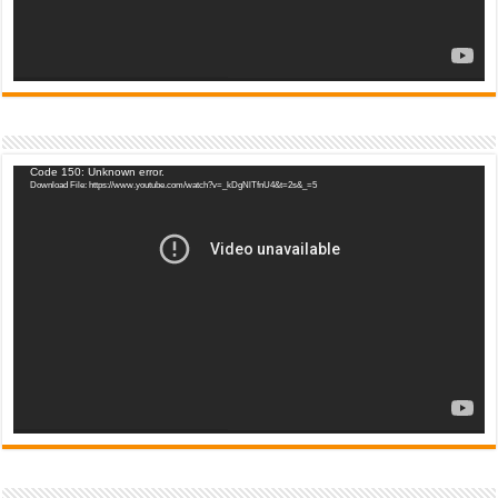
Video
Code 150: Unknown error.
Download File: https://www.youtube.com/watch?v=_kDgNlTfnU4&t=2s&_=5
Player