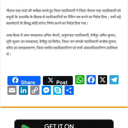
नीलाम पत्र वादो की समीक्षा करते हुए जिला पदाधिकारी ने जिला नीलाम पत्र पदाधिकारी को
वसूली के उपलब्धि के हिसाब से पदाधिकारियों का रैकिंग तय करने का निदेश दिया। सभी बड़े
बकायेदारों के विरूद्ध बाॅडी वारेन्ट निर्गत करने का निदेश दिया गया।
उक्त बैठक में अपर समाहत्र्ता अनिल चैधरी, अनुमण्डल पदाधिकारी, बेनीपुर अमित कुमार,
भूमि सुधार उप समाहत्र्ता, बेनीपुर एवं बिरौल, जिला जन सम्पर्क पदाधिकारी कन्हैया कुमार,
वरीय उप समाहत्र्तागण, जिला स्तरीय पदाधिकारीगण एवं सभी अंचलाधिकारीगण उपस्थित
थे।
W
F
X
T
Share
Post
h
ac
el
E
Li
C
M
Sk
S
at
e
e
m
n
o
es
y
h
sA
b
gr
ai
k
p
se
p
ar
p
o
a
l
e
y
n
e
e
p
o
m
dI
Li
g