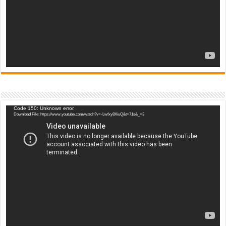
Video
Code 150: Unknown error.
Download File: https://www.youtube.com/watch?v=-Lwfxy8XiuQ&t=71s&_=3
Player